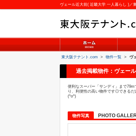
ヴェール近大前( 近畿大学 一人暮らし )／
東大阪テナント.com
>
物件一覧
>
ヴェ
過去掲載物件：ヴェール近
便利なスーパー「サンディ」まで79
り、利便性の高い物件です◎できるだ
(^o^)
PHOTO GALLE
物件写真