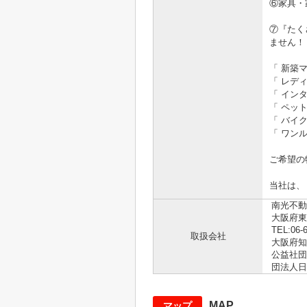
⑥家具・
⑦『たく
ません！
「 新築
「 レデ
「 イン
「 ペッ
「 バイ
「 ワン
ご希望の
当社は、
南光不動
大阪府東
TEL:06-
取扱会社
大阪府知事
公益社団
団法人日
MAP
マップ