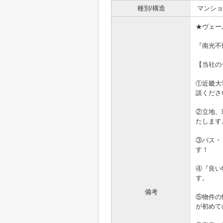
種別/構造
マンショ
★ヴェー
『南光不
【当社の
①近畿大
談くださ
②立地、
たします
③バス・
す！
④『良い
す。
備考
⑤物件の
が初めて