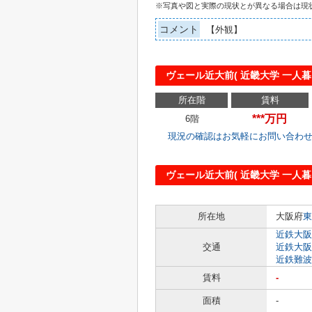
※写真や図と実際の現状とが異なる場合は現
コメント
【外観】
ヴェール近大前( 近畿大学 一人
所在階
賃料
***万円
6階
現況の確認はお気軽にお問い合わ
ヴェール近大前( 近畿大学 一人暮
所在地
大阪府
東
近鉄大阪
交通
近鉄大阪
近鉄難波
賃料
-
面積
-