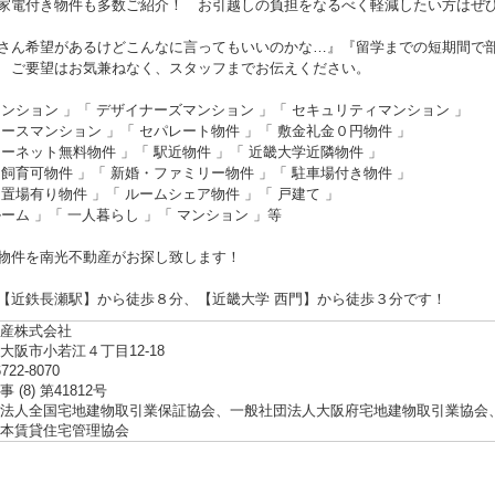
家電付き物件も多数ご紹介！ お引越しの負担をなるべく軽減したい方はぜ
さん希望があるけどこんなに言ってもいいのかな…』『留学までの短期間で
 ご要望はお気兼ねなく、スタッフまでお伝えください。
マンション 」「 デザイナーズマンション 」「 セキュリティマンション 」
ィースマンション 」「 セパレート物件 」「 敷金礼金０円物件 」
ターネット無料物件 」「 駅近物件 」「 近畿大学近隣物件 」
ト飼育可物件 」「 新婚・ファミリー物件 」「 駐車場付き物件 」
ク置場有り物件 」「 ルームシェア物件 」「 戸建て 」
ルーム 」「 一人暮らし 」「 マンション 」等
物件を南光不動産がお探し致します！
【近鉄長瀬駅】から徒歩８分、【近畿大学 西門】から徒歩３分です！
産株式会社
大阪市小若江４丁目12-18
6722-8070
 (8) 第41812号
法人全国宅地建物取引業保証協会、一般社団法人大阪府宅地建物取引業協会
本賃貸住宅管理協会