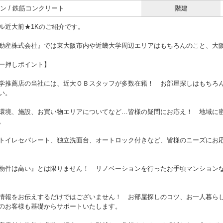
ン / 鉄筋コンクリート
階建
ル近大前★1Kのご紹介です。
動産株式会社』では東大阪市内や近畿大学周辺エリアはもちろんのこと、大
一押しポイント】
学推薦店の当社には、近大ＯＢスタッフが多数在籍！ お部屋探しはもちろ
い。
環境、施設、お買い物エリアについてなど…皆様の疑問にお応え！ 地域に
。
トイレセパレート、独立洗面台、オートロック付きなど、皆様のニーズにお
物件は高い』とは限りません！ リノベーションを行ったお手頃マンション
情報をお伝えするだけではございません！ お部屋探しのコツ、お一人暮ら
のお客様も基礎からサポートいたします。