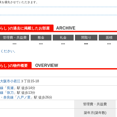
状を優先させていただきます。
ARCHIVE
暮らし )の過去に掲載したお部屋
管理費・共益費
敷金
礼金
間取り
面積
***
***
***
***
***
せください。
OVERVIEW
らし )の物件概要
大阪市
小若江
３丁目15-18
線
「
長瀬
」駅 徒歩14分
線
「
弥刀
」駅 徒歩13分
・奈良線
「
八戸ノ里
」駅 徒歩26分
管理費・共益費
築年月(築年数)