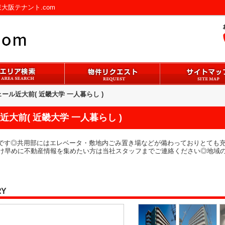
東大阪テナント.com
ール近大前( 近畿大学 一人暮らし )
大前( 近畿大学 一人暮らし )
mです◎共用部にはエレベータ・敷地内ごみ置き場などが備わっておりとても
け早めに不動産情報を集めたい方は当社スタッフまでご連絡ください◎地域
RY