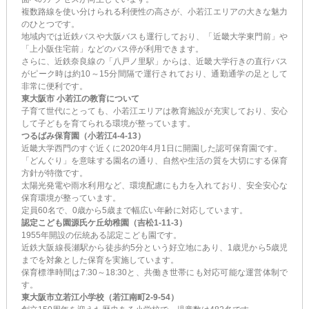
複数路線を使い分けられる利便性の高さが、小若江エリアの大きな魅力
のひとつです。
地域内では近鉄バスや大阪バスも運行しており、「近畿大学東門前」や
「上小阪住宅前」などのバス停が利用できます。
さらに、近鉄奈良線の「八戸ノ里駅」からは、近畿大学行きの直行バス
がピーク時は約10～15分間隔で運行されており、通勤通学の足として
非常に便利です。
東大阪市 小若江の教育について
子育て世代にとっても、小若江エリアは教育施設が充実しており、安心
して子どもを育てられる環境が整っています。
つるばみ保育園（小若江4-4-13）
近畿大学西門のすぐ近くに2020年4月1日に開園した認可保育園です。
「どんぐり」を意味する園名の通り、自然や生活の質を大切にする保育
方針が特徴です。
太陽光発電や雨水利用など、環境配慮にも力を入れており、安全安心な
保育環境が整っています。
定員60名で、0歳から5歳まで幅広い年齢に対応しています。
認定こども園源氏ケ丘幼稚園（吉松1-11-3）
1955年開設の伝統ある認定こども園です。
近鉄大阪線長瀬駅から徒歩約5分という好立地にあり、1歳児から5歳児
までを対象とした保育を実施しています。
保育標準時間は7:30～18:30と、共働き世帯にも対応可能な運営体制で
す。
東大阪市立若江小学校（若江南町2-9-54）