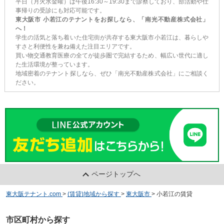
平日（月火水金曜）は午後16:30～19:30まで診察しており、部活動や仕
事帰りの受診にも対応可能です。
東大阪市 小若江のテナントをお探しなら、「南光不動産株式会社」
へ！
学生の活気と落ち着いた住宅街が共存する東大阪市小若江は、暮らしや
すさと利便性を兼ね備えた注目エリアです。
買い物交通教育医療の全てが徒歩圏で完結するため、幅広い世代に適し
た生活環境が整っています。
地域密着のテナント探しなら、ぜひ「南光不動産株式会社」にご相談く
ださい。
ページトップへ
東大阪テナント.com
>
(賃貸)地域から探す
>
東大阪市
>
小若江の賃貸
市区町村から探す