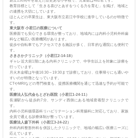
創立150周年を迎えた歴史ある小学校で、児童数は482名です。
教育目標として「生きる喜びとあすをつくる力を育む」を掲げ、地域と
の連携を大切にしています。
ほとんどの卒業生は、東大阪市立若江中学校に進学しているのが特徴で
す。
東大阪市 小若江の医療について
医療面でも安心できる環境が整っており、地域内には内科小児科外科歯
科など幅広い医療機関があります。
徒歩や自転車でもアクセスできる施設が多く、日常的な通院にも便利で
す。
さきさかクリニック（小若江2-14-18）
ギャレ近大前1階にある内科クリニックで、中学生以上を対象に診療を
行っています。
月火木金曜は午後16:30～19:30まで診察しており、仕事帰りにも通いや
すいのが特徴となっています。
CTやMRIなどの専門検査も、提携医療機関を通じて迅速な予約が可能で
す。
医療法人弘代会もとざわ医院（小若江1-24-11）
長瀬駅から徒歩約7分、サンディ西側にある地域密着型クリニックで
す。
内科小児科循環器科リハビリテーション科胃腸科に対応しており、家族
全員で通える診療体制が整っています。
医療法人森下外科（小若江3-24-22）
外科内科整形外科を併設したクリニックで、地域の幅広い医療ニーズに
応えています。