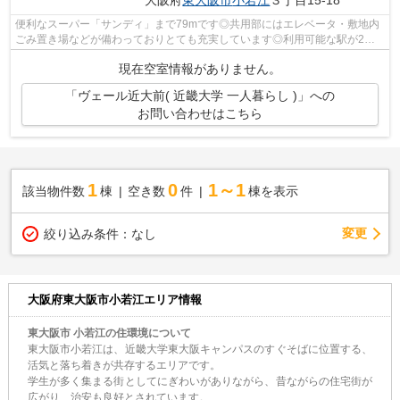
大阪府
東大阪市
小若江
３丁目15-18
便利なスーパー「サンディ」まで79mです◎共用部にはエレベータ・敷地内
ごみ置き場などが備わっておりとても充実しています◎利用可能な駅が2駅
あり、利便性の高い物件です◎できるだけ早...
現在空室情報がありません。
「ヴェール近大前( 近畿大学 一人暮らし )」への
お問い合わせはこちら
1
0
1～1
該当物件数
棟
空き数
件
棟を表示
変更
絞り込み条件：
なし
大阪府東大阪市小若江エリア情報
東大阪市 小若江の住環境について
東大阪市小若江は、近畿大学東大阪キャンパスのすぐそばに位置する、
活気と落ち着きが共存するエリアです。
学生が多く集まる街としてにぎわいがありながら、昔ながらの住宅街が
広がり、治安も良好とされています。