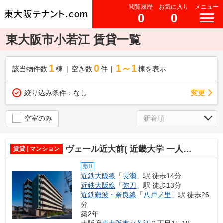
閲覧履歴
お気に入り
メニュー
0
0
東大阪市小若江 賃貸一覧
1
0
1～1
該当物件数
棟
空き数
件
棟を表示
変更
絞り込み条件：
なし
空室のみ
ヴェール近大前( 近畿大学 一人暮らし )
賃貸 | マンション
敷0
近鉄大阪線
「
長瀬
」駅 徒歩14分
近鉄大阪線
「
弥刀
」駅 徒歩13分
近鉄難波・奈良線
「
八戸ノ里
」駅 徒歩26
分
築2年