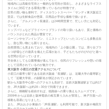
地域内には高級住宅街と一般的な住宅街が混在し、さまざまなライフス
タイルに対応できる環境が整っているのが特徴です。
日常の買い物も便利で、ディスカウントスーパー「サンディ東大阪近江
堂店」では生鮮食品や惣菜、日用品が手頃な価格で揃います。
さらに、「グルメシティ長瀬店」は24時間営業で、忙しい方にも対応し
ています。
トップバリュなどプライベートブランドの取り扱いもあり、質と価格の
バランスがとれた商品が豊富です。
ローソンやセブンイレブン、ミニストップといったコンビニも多数点在
し、急な買い物にも困りません。
自然環境にも恵まれており、地域内の「上小阪公園」では、滑り台ブラ
ンコ砂場などの遊具を備えた広場があり、子どもたちがのびのびと遊べ
る空間が広がっています。
市全体としても公園整備が進んでおり、住民のリフレッシュや憩いの場
として活用されているのが魅力です。
東大阪市 小若江の交通アクセスについて
小若江の最寄り駅である近鉄大阪線「長瀬駅」は、近畿大学の最寄駅と
して「近畿大学前」の副駅名が併記されています。
駅から大阪市中心部へのアクセスも良好で、近鉄大阪難波駅までは約17
分、JR大阪駅へは約28～30分で到着できます。
さらに、鶴橋駅を経由すれば、他路線への乗り換えもスムーズです。
2009年からは近鉄と阪神電鉄の相互乗り入れが実現し、神戸方面への
移動も容易になりました。
また、JRおおさか東線の「JR長瀬駅」も利用可能で、新大阪や梅田方
面へのアクセスが向上しています。