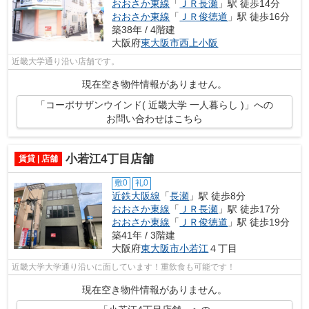
おおさか東線
「
ＪＲ長瀬
」駅 徒歩14分
おおさか東線
「
ＪＲ俊徳道
」駅 徒歩16分
築38年 / 4階建
大阪府
東大阪市
西上小阪
近畿大学通り沿い店舗です。
現在空き物件情報がありません。
「コーポサザンウインド( 近畿大学 一人暮らし )」への
お問い合わせはこちら
小若江4丁目店舗
賃貸 | 店舗
敷0
礼0
近鉄大阪線
「
長瀬
」駅 徒歩8分
おおさか東線
「
ＪＲ長瀬
」駅 徒歩17分
おおさか東線
「
ＪＲ俊徳道
」駅 徒歩19分
築41年 / 3階建
大阪府
東大阪市
小若江
４丁目
近畿大学大学通り沿いに面しています！重飲食も可能です！
現在空き物件情報がありません。