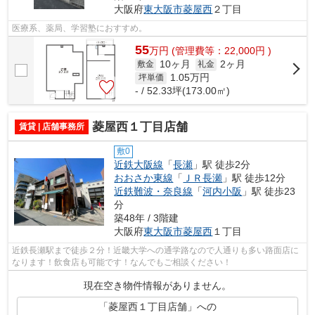
大阪府
東大阪市
菱屋西
２丁目
医療系、薬局、学習塾におすすめ。
55
万
円
(管理費等：22,000円 )
10ヶ月
2ヶ月
敷金
礼金
1.05
万円
坪単価
- / 52.33坪(173.00㎡)
菱屋西１丁目店舗
賃貸 | 店舗事務所
敷0
近鉄大阪線
「
長瀬
」駅 徒歩2分
おおさか東線
「
ＪＲ長瀬
」駅 徒歩12分
近鉄難波・奈良線
「
河内小阪
」駅 徒歩23
分
築48年 / 3階建
大阪府
東大阪市
菱屋西
１丁目
近鉄長瀬駅まで徒歩２分！近畿大学への通学路なので人通りも多い路面店に
なります！飲食店も可能です！なんでもご相談ください！
現在空き物件情報がありません。
「菱屋西１丁目店舗」への