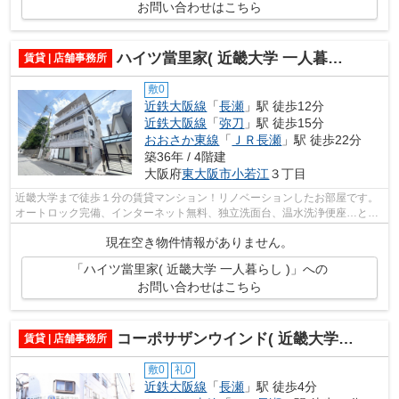
お問い合わせはこちら
ハイツ當里家( 近畿大学 一人暮らし )
賃貸 | 店舗事務所
敷0
近鉄大阪線
「
長瀬
」駅 徒歩12分
近鉄大阪線
「
弥刀
」駅 徒歩15分
おおさか東線
「
ＪＲ長瀬
」駅 徒歩22分
築36年 / 4階建
大阪府
東大阪市
小若江
３丁目
近畿大学まで徒歩１分の賃貸マンション！リノベーションしたお部屋です。
オートロック完備、インターネット無料、独立洗面台、温水洗浄便座…と見
所満載！
現在空き物件情報がありません。
「ハイツ當里家( 近畿大学 一人暮らし )」への
お問い合わせはこちら
コーポサザンウインド( 近畿大学 一人暮らし )
賃貸 | 店舗事務所
敷0
礼0
近鉄大阪線
「
長瀬
」駅 徒歩4分