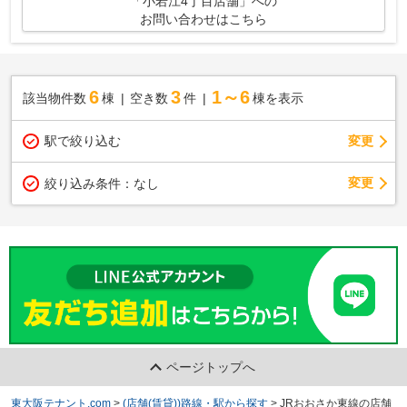
「小若江4丁目店舗」への
お問い合わせはこちら
6
3
1～6
該当物件数
棟
空き数
件
棟を表示
駅で絞り込む
変更
変更
絞り込み条件：
なし
ページトップへ
東大阪テナント.com
>
(店舗(賃貸))路線・駅から探す
>
JRおおさか東線の店舗