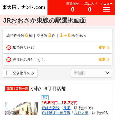
閲覧履歴
お気に入り
メニュー
0
0
JRおおさか東線の駅選択画面
6
3
1～6
該当物件数
棟
空き数
件
棟を表示
駅で絞り込む
変更
変更
絞り込み条件：
なし
空き物件のみ
小若江３丁目店舗
賃貸 | 店舗一部
敷0
16.5
18.7
万円～
万円
近鉄大阪線
「
長瀬
」駅 徒歩10分
近鉄難波・奈良線
「
八戸ノ里
」駅 徒歩23