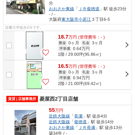
分
おおさか東線
「
ＪＲ俊徳道
」駅 徒歩23分
- / -
大阪府
東大阪市
小若江
３丁目6-5
近畿大学徒歩2分です。
18.7
万
円
(管理費等：- )
0ヶ月
3ヶ月
敷金
礼金
0.64
万円
坪単価
1階 / 29.00坪(95.86㎡)
16.5
万
円
(管理費等：- )
0ヶ月
3ヶ月
敷金
礼金
0.94
万円
坪単価
2階 / 21.00坪(69.42㎡)
菱屋西2丁目店舗
賃貸 | 店舗事務所
55
万円
近鉄大阪線
「
長瀬
」駅 徒歩4分
近鉄大阪線
「
俊徳道
」駅 徒歩14分
おおさか東線
「
ＪＲ長瀬
」駅 徒歩13分
築34年 / -