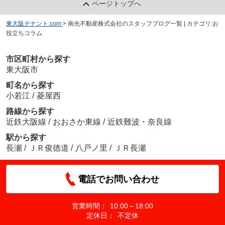
ページトップへ
東大阪テナント.com
>
南光不動産株式会社のスタッフブログ一覧 | カテゴリ:お
役立ちコラム
市区町村から探す
東大阪市
町名から探す
小若江
/
菱屋西
路線から探す
近鉄大阪線
/
おおさか東線
/
近鉄難波・奈良線
駅から探す
長瀬
/
ＪＲ俊徳道
/
八戸ノ里
/
ＪＲ長瀬
電話でお問い合わせ
営業時間：
10:00～18:00
定休日：
不定休