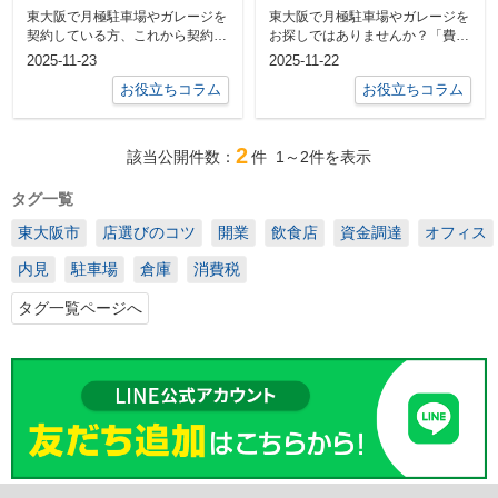
ナーは？安心して契約
介！
東大阪で月極駐車場やガレージを
東大阪で月極駐車場やガレージを
するための注意点も紹
契約している方、これから契約を
お探しではありませんか？「費用
介
検討している方にとって、無断駐
はいくら？」「選び方のコツ
2025-11-23
2025-11-22
車や近隣ト...
は？」と悩む...
お役立ちコラム
お役立ちコラム
2
該当公開件数：
件
1～2
件を表示
タグ一覧
東大阪市
店選びのコツ
開業
飲食店
資金調達
オフィス
内見
駐車場
倉庫
消費税
タグ一覧ページへ