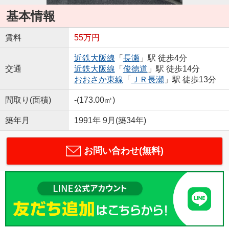
基本情報
賃料
55万円
近鉄大阪線
「
長瀬
」駅 徒歩4分
交通
近鉄大阪線
「
俊徳道
」駅 徒歩14分
おおさか東線
「
ＪＲ長瀬
」駅 徒歩13分
間取り(面積)
-(173.00㎡)
築年月
1991年 9月(築34年)
お問い合わせ(無料)