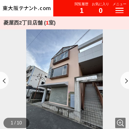
閲覧履歴
お気に入り
メニュー
1
0
菱屋西2丁目店舗 (
1
室)
1 / 10