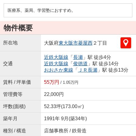
医療系、薬局、学習塾におすすめ。
物件概要
所在地
大阪府
東大阪市
菱屋西
２丁目
近鉄大阪線
「
長瀬
」駅 徒歩4分
交通
近鉄大阪線
「
俊徳道
」駅 徒歩14分
おおさか東線
「
ＪＲ長瀬
」駅 徒歩13分
賃料 / 坪単価
55万円
/ 1.05万円
管理費等
22,000円
坪数(面積)
52.33坪(173.00㎡)
築年月
1991年 9月(築34年)
種別 / 構造
店舗事務所 / 鉄骨造