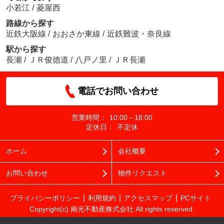
小若江
/
菱屋西
路線から探す
近鉄大阪線
/
おおさか東線
/
近鉄難波・奈良線
駅から探す
長瀬
/
ＪＲ俊徳道
/
八戸ノ里
/
ＪＲ長瀬
電話でお問い合わせ
営業時間：
10:00～18:00
定休日：
不定休
ホーム
会社概要
お問い合わせ
物件リクエスト
プライバシーポリシー
利用規約
アクセスマップ
PCサイト
Copyright(c) 南光不動産株式会社 All rights reserved.