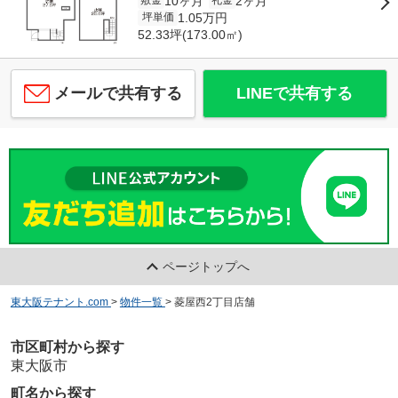
10ヶ月
2ヶ月
敷金
礼金
1.05万円
坪単価
52.33坪(173.00㎡)
メールで共有する
LINEで共有する
ページトップへ
東大阪テナント.com
>
物件一覧
>
菱屋西2丁目店舗
市区町村から探す
東大阪市
町名から探す