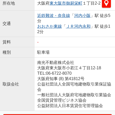
所在地
大阪府
東大阪市
御厨栄町
１丁目2-2
近鉄難波・奈良線
「
河内小阪
」駅 徒歩5
分
交通
おおさか東線
「
ＪＲ河内永和
」駅 徒歩1
2分
賃料
-
種別
駐車場
南光不動産株式会社
大阪府東大阪市小若江４丁目12-18
TEL:06-6722-8070
大阪府知事 (8) 第41812号
取扱会社
公益社団法人全国宅地建物取引業保証協
会
一般社団法人大阪府宅地建物取引業協会
全国賃貸管理ビジネス協会
公益財団法人日本賃貸住宅管理協会