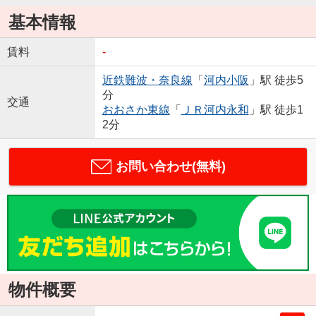
基本情報
賃料
-
近鉄難波・奈良線
「
河内小阪
」駅 徒歩5
分
交通
おおさか東線
「
ＪＲ河内永和
」駅 徒歩1
2分
お問い合わせ(無料)
物件概要