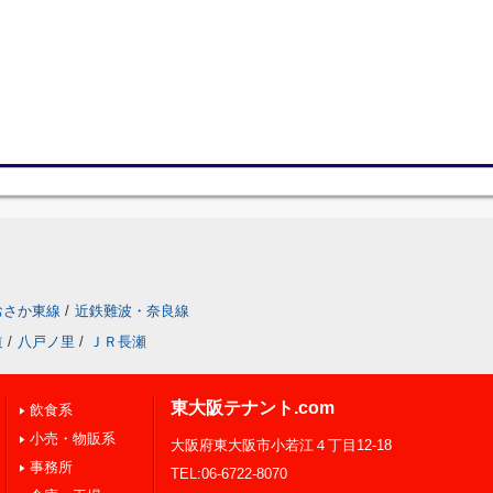
おさか東線
/
近鉄難波・奈良線
道
/
八戸ノ里
/
ＪＲ長瀬
東大阪テナント.com
飲食系
小売・物販系
大阪府東大阪市小若江４丁目12-18
事務所
TEL:06-6722-8070