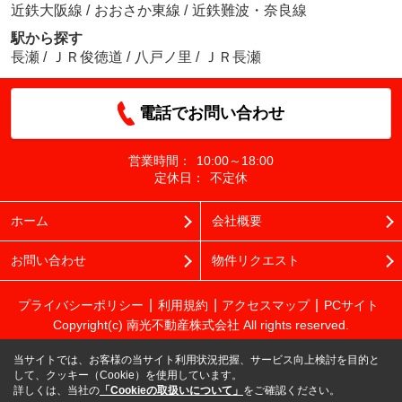
近鉄大阪線
/
おおさか東線
/
近鉄難波・奈良線
駅から探す
長瀬
/
ＪＲ俊徳道
/
八戸ノ里
/
ＪＲ長瀬
電話でお問い合わせ
営業時間：
10:00～18:00
定休日：
不定休
ホーム
会社概要
お問い合わせ
物件リクエスト
プライバシーポリシー
利用規約
アクセスマップ
PCサイト
Copyright(c) 南光不動産株式会社 All rights reserved.
当サイトでは、お客様の当サイト利用状況把握、サービス向上検討を目的と
して、クッキー（Cookie）を使用しています。
詳しくは、当社の
「Cookieの取扱いについて」
をご確認ください。