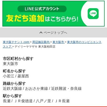
ページトップへ
東大阪テナント.com
>
周辺施設案内
>
東大阪市
>
東大阪市のコンビニエンス
ストア
>
デイリーヤマザキ 東大阪柏田店
市区町村から探す
東大阪市
町名から探す
小若江
/
菱屋西
路線から探す
近鉄大阪線
/
おおさか東線
/
近鉄難波・奈良線
駅から探す
長瀬
/
ＪＲ俊徳道
/
八戸ノ里
/
ＪＲ長瀬