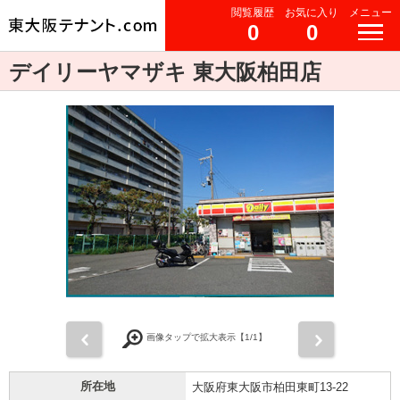
閲覧履歴
お気に入り
メニュー
0
0
デイリーヤマザキ 東大阪柏田店
前
次
画像タップで拡大表示【
1
/1】
所在地
大阪府東大阪市柏田東町13-22