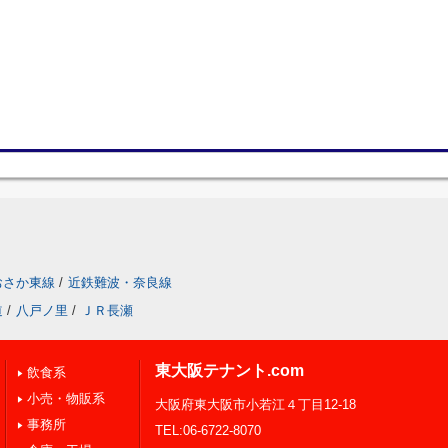
おさか東線
/
近鉄難波・奈良線
道
/
八戸ノ里
/
ＪＲ長瀬
東大阪テナント.com
飲食系
小売・物販系
大阪府東大阪市小若江４丁目12-18
事務所
TEL:06-6722-8070