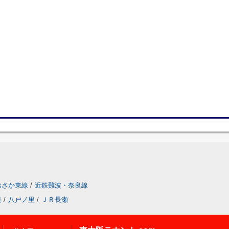
おさか東線
/
近鉄難波・奈良線
道
/
八戸ノ里
/
ＪＲ長瀬