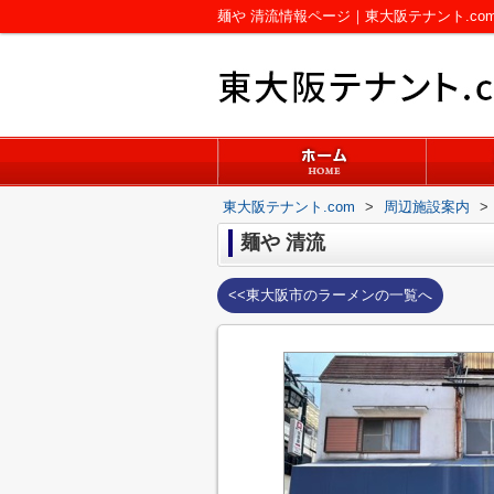
麺や 清流情報ページ｜東大阪テナント.co
東大阪テナント.com
>
周辺施設案内
>
麺や 清流
<<東大阪市のラーメンの一覧へ