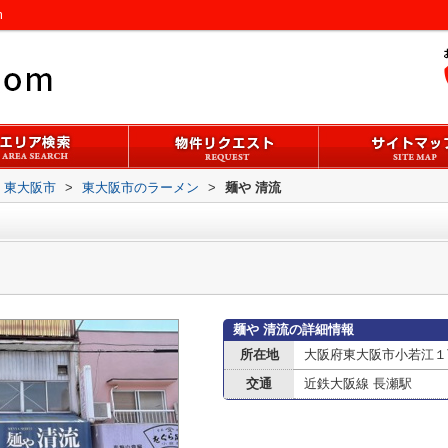
m
東大阪市
>
東大阪市のラーメン
>
麺や 清流
麺や 清流の詳細情報
所在地
大阪府東大阪市小若江１丁
交通
近鉄大阪線 長瀬駅