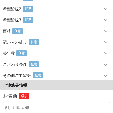
希望沿線2
任意
希望沿線3
任意
面積
任意
駅からの徒歩
任意
築年数
任意
こだわり条件
任意
その他ご要望等
任意
ご連絡先情報
お名前
必須