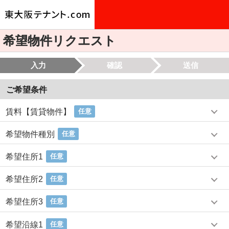
希望物件リクエスト
入力
確認
送信
ご希望条件
賃料【賃貸物件】
任意
希望物件種別
任意
希望住所1
任意
希望住所2
任意
希望住所3
任意
希望沿線1
任意